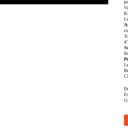
je
Va
Ki
L
Ac
co
To
d
So
In
Pr
Le
Br
CD
De
Es
G