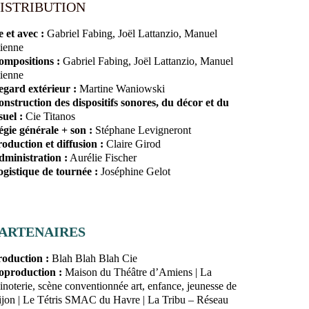
ISTRIBUTION
 et avec :
Gabriel Fabing, Joël Lattanzio, Manuel
ienne
ompositions :
Gabriel Fabing, Joël Lattanzio, Manuel
ienne
gard extérieur :
Martine Waniowski
nstruction des dispositifs sonores, du décor et du
suel :
Cie Titanos
gie générale + son :
Stéphane Levigneront
oduction et diffusion :
Claire Girod
ministration :
Aurélie Fischer
gistique de tournée :
Joséphine Gelot
ARTENAIRES
roduction :
Blah Blah Blah Cie
oproduction :
Maison du Théâtre d’Amiens | La
noterie, scène conventionnée art, enfance, jeunesse de
jon | Le Tétris SMAC du Havre | La Tribu – Réseau