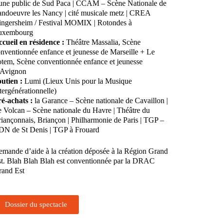
une public de Sud Paca | CCAM – Scène Nationale de
ndoeuvre les Nancy | cité musicale metz | CREA
ngersheim / Festival MOMIX | Rotondes à
uxembourg
cueil en résidence :
Théâtre Massalia, Scène
nventionnée enfance et jeunesse de Marseille + Le
tem, Scène conventionnée enfance et jeunesse
’Avignon
utien :
Lumi (Lieux Unis pour la Musique
tergénérationnelle)
é-achats :
la Garance – Scène nationale de Cavaillon |
 Volcan – Scène nationale du Havre | Théâtre du
iançonnais, Briançon | Philharmonie de Paris | TGP –
N de St Denis | TGP à Frouard
mande d’aide à la création déposée à la Région Grand
t. Blah Blah Blah est conventionnée par la DRAC
rand Est
Dossier du spectacle