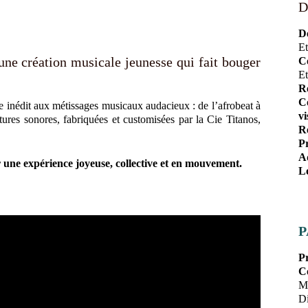
D
De
Et
ne création musicale jeunesse qui fait bouger
C
Et
Re
Co
re inédit aux métissages musicaux audacieux : de l’afrobeat à
vi
tures sonores, fabriquées et customisées par la Cie Titanos,
Ré
Pr
Ad
 une expérience joyeuse, collective et en mouvement.
Lo
P
P
C
Mi
Di